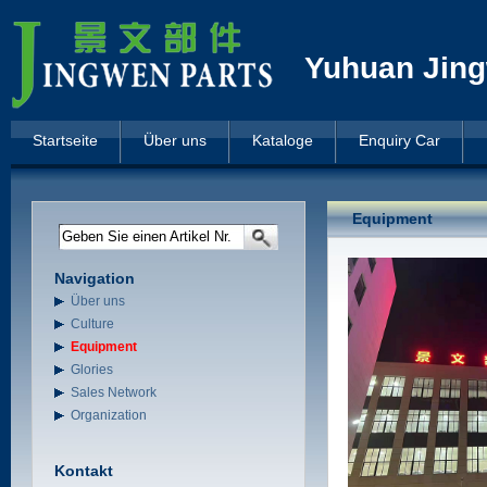
Yuhuan Jing
Startseite
Über uns
Kataloge
Enquiry Car
Equipment
Geben Sie einen Artikel Nr.
Navigation
Über uns
Culture
Equipment
Glories
Sales Network
Organization
Kontakt